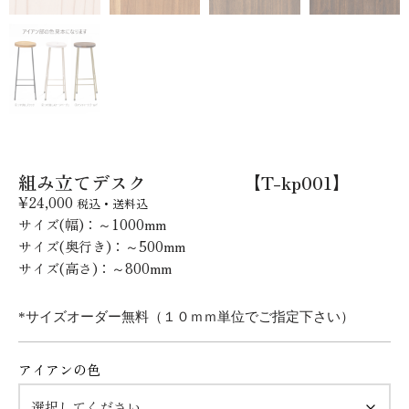
組み立てデスク 【T-kp001】
¥
24,000
税込・送料込
サイズ(幅)：～10
00
mm
サイズ(奥行き)：～5
00
mm
サイズ(高さ)：
～800
mm
*サイズオーダー無料（１０ｍｍ単位でご指定下さい）
アイアンの色