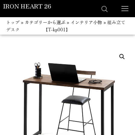
IRON HEART 26
コ
トップ
»
カテゴリーから選ぶ
»
インテリア小物
»
組み立て
ン
デスク 【T-kp001】
テ
ン
ツ
へ
ス
キ
ッ
プ