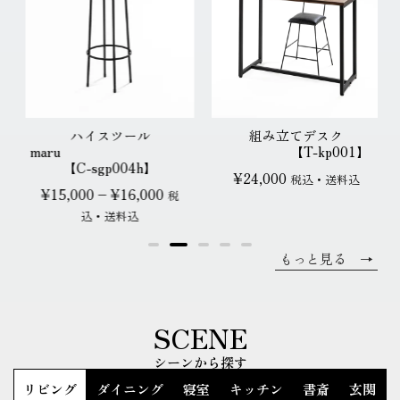
ハイスツール
組み立てデスク
maru
【T-kp001】
【C-sgp004h】
¥
24,000
税込・送料込
¥
15,000
–
¥
16,000
税
込・送料込
もっと見る →
SCENE
シーンから探す
リビング
ダイニング
寝室
キッチン
書斎
玄関