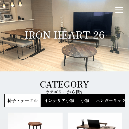
コ
ン
IRON HEART 26
テ
ン
ツ
へ
IRON HEART 26
ス
キ
ッ
プ
CATEGORY
カテゴリーから探す
椅子・テーブル
インテリア小物
小物
ハンガーラック