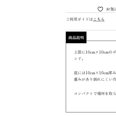
お気
ご利用ガイドは
こちら
商品説明
上部に10cm×10cm
ンド。
底には10cm×10cm
重みがあり倒れにくい
コンパクトで場所を取