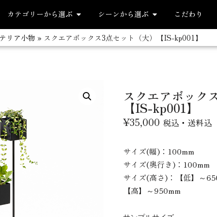
カテゴリーから選ぶ
シーンから選ぶ
こだわり
テリア小物
»
スクエアボックス3点セット（大）【IS-kp001】
スクエアボックス
【IS-kp001】
¥
35,000
税込・送料込
サイズ(幅)：100
mm
サイズ(奥行き)：100
mm
サイズ(高さ)：【低】
～65
【高】～950mm