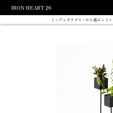
IRON HEART 26
コ
トップ
»
カテゴリーから選ぶ
»
イン
ン
テ
ン
ツ
へ
ス
キ
ッ
プ