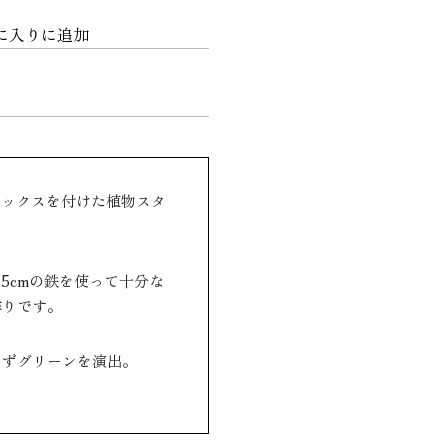
に入りに追加
のボックスを付けた植物スタ
厚み5cmの鉄を使って十分な
作りです。
らずグリーンを演出。