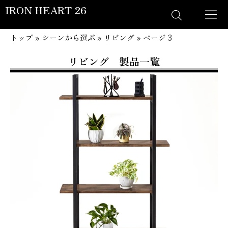
IRON HEART 26
トップ
»
シーンから選ぶ
»
リビング
»
ページ 3
リビング 製品一覧