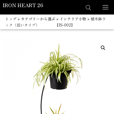
IRON HEART 26
コ
トップ
»
カテゴリーから選ぶ
»
インテリア小物
»
植木鉢ラ
ン
ック（低いタイプ） 【IS-002】
テ
ン
ツ
へ
ス
キ
ッ
プ