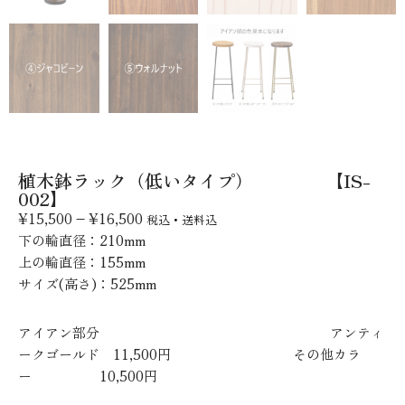
植木鉢ラック（低いタイプ） 【IS-
002】
¥
15,500
–
¥
16,500
税込・送料込
下の輪直径
：
210
mm
上の輪直径
：
155
mm
サイズ(高さ)：
525
mm
アイアン部分 アンティ
ークゴールド 11,500円 その他カラ
ー 10,500円