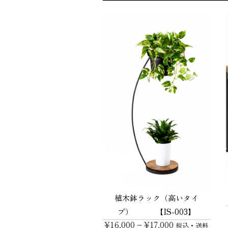
植木鉢ラック（高いタイ
プ） 【IS-003】
¥
16,000
–
¥
17,000
税込・送料